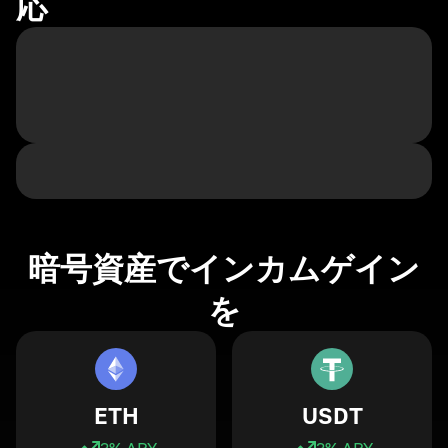
応
暗号資産でインカムゲイン
を
ETH
USDT
3
% APY
3
% APY