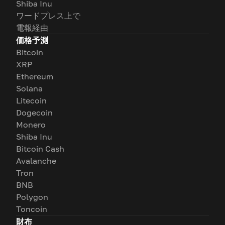
Shiba Inu
ワードプレス上で
電報経由
価格予測
Bitcoin
XRP
Ethereum
Solana
Litecoin
Dogecoin
Monero
Shiba Inu
Bitcoin Cash
Avalanche
Tron
BNB
Polygon
Toncoin
財布