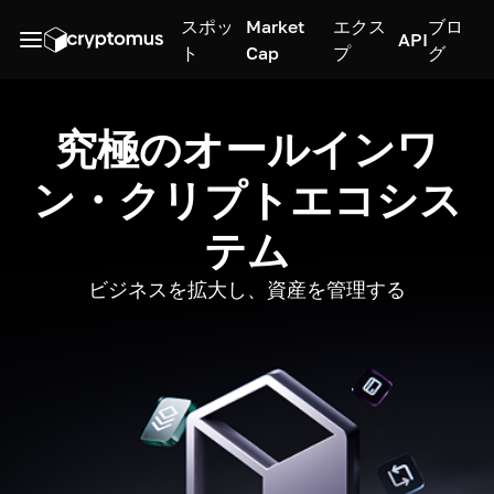
スポッ
Market
エクス
ブロ
API
ト
Cap
プ
グ
究極のオールインワ
ン・クリプトエコシス
テム
ビジネスを拡大し、資産を管理する