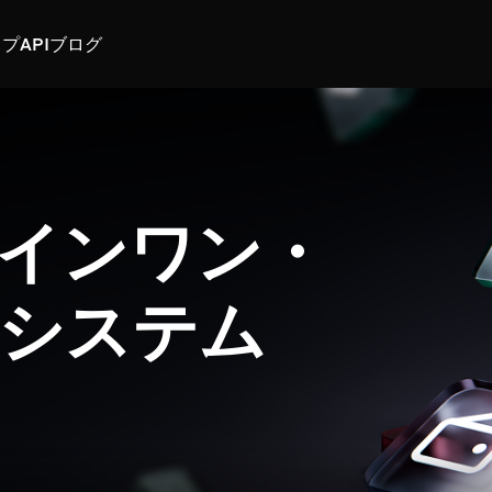
スプ
API
ブログ
インワン・
システム