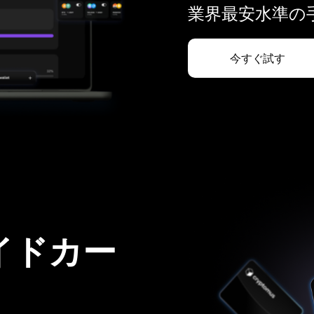
業界最安水準の手
今すぐ試す
イドカー