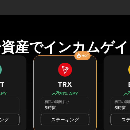
号資産でインカムゲイ
HOT
T
TRX
APY
20
% APY
初回の報酬まで
初回の報
6時間
6時間
ング
ステーキング
ス