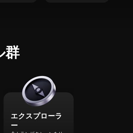
ル群
エクスプローラ
ー