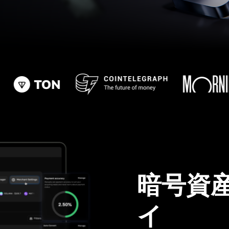
暗号資
イ