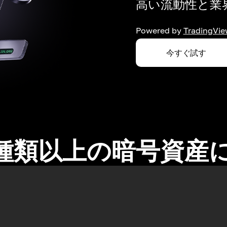
高い流動性と業界
Powered by
TradingVie
今すぐ試す
0種類以上の暗号資産