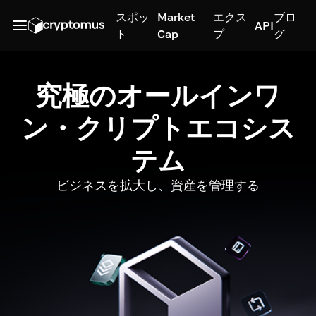
スポッ
Market
エクス
ブロ
API
ト
Cap
プ
グ
究極のオールインワ
ン・クリプトエコシス
テム
ビジネスを拡大し、資産を管理する