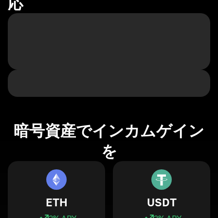
応
暗号資産でインカムゲイン
を
ETH
USDT
3
% APY
3
% APY