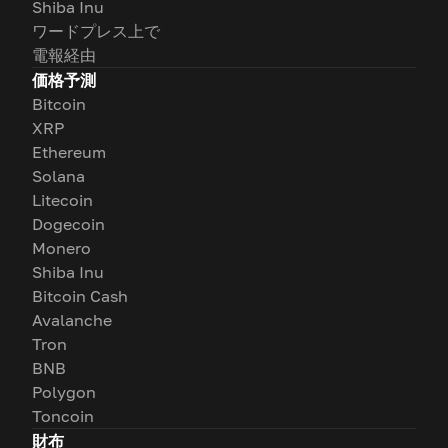
Shiba Inu
ワードプレス上で
電報経由
価格予測
Bitcoin
XRP
Ethereum
Solana
Litecoin
Dogecoin
Monero
Shiba Inu
Bitcoin Cash
Avalanche
Tron
BNB
Polygon
Toncoin
財布