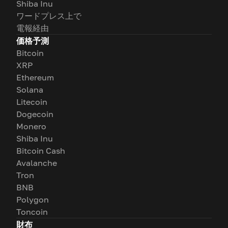
Shiba Inu
ワードプレス上で
電報経由
価格予測
Bitcoin
XRP
Ethereum
Solana
Litecoin
Dogecoin
Monero
Shiba Inu
Bitcoin Cash
Avalanche
Tron
BNB
Polygon
Toncoin
財布