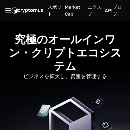
スポッ
Market
エクス
ブロ
API
ト
Cap
プ
グ
究極のオールインワ
ン・クリプトエコシス
テム
ビジネスを拡大し、資産を管理する