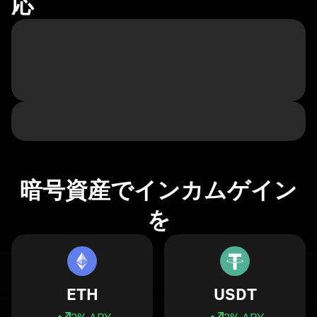
応
暗号資産でインカムゲイン
を
ETH
USDT
3
% APY
3
% APY