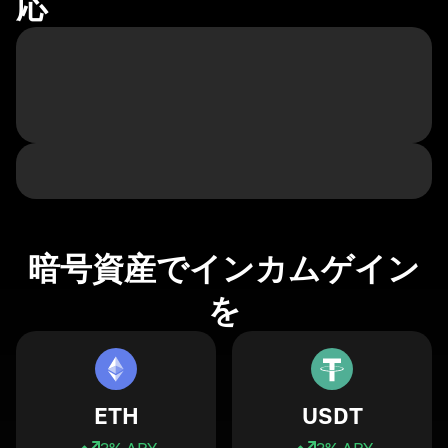
応
暗号資産でインカムゲイン
を
ETH
USDT
3
% APY
3
% APY