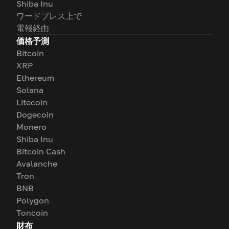
Shiba Inu
ワードプレス上で
電報経由
価格予測
Bitcoin
XRP
Ethereum
Solana
Litecoin
Dogecoin
Monero
Shiba Inu
Bitcoin Cash
Avalanche
Tron
BNB
Polygon
Toncoin
財布