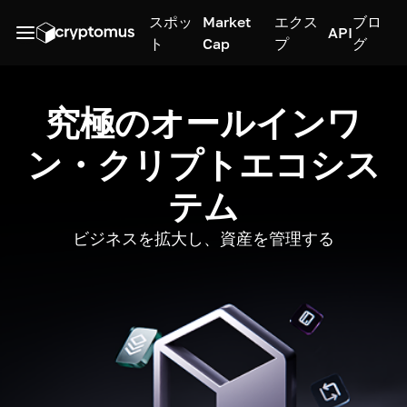
スポッ
Market
エクス
ブロ
API
ト
Cap
プ
グ
究極のオールインワ
ン・クリプトエコシス
テム
ビジネスを拡大し、資産を管理する