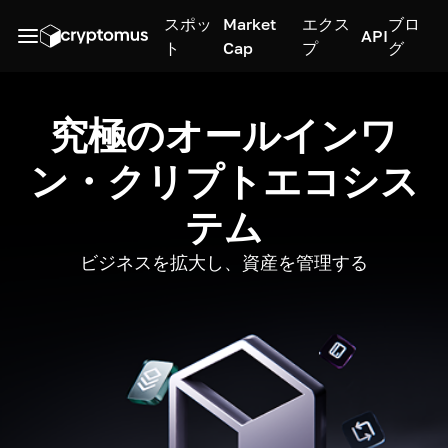
スポッ
Market
エクス
ブロ
API
ト
Cap
プ
グ
究極のオールインワ
ン・クリプトエコシス
テム
ビジネスを拡大し、資産を管理する