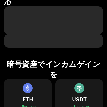
応
暗号資産でインカムゲイン
を
ETH
USDT
3
% APY
3
% APY