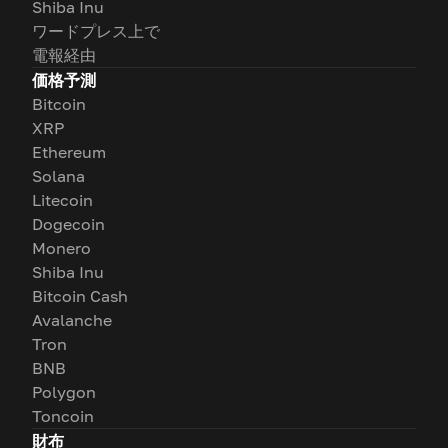
Shiba Inu
ワードプレス上で
電報経由
価格予測
Bitcoin
XRP
Ethereum
Solana
Litecoin
Dogecoin
Monero
Shiba Inu
Bitcoin Cash
Avalanche
Tron
BNB
Polygon
Toncoin
財布