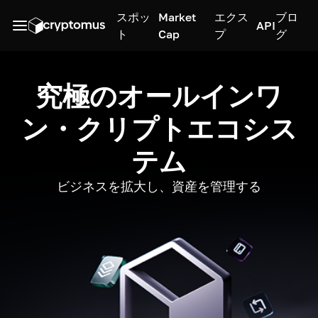
スポッ
Market
エクス
ブロ
API
ト
Cap
プ
グ
究極のオールインワ
ン・クリプトエコシス
テム
ビジネスを拡大し、資産を管理する