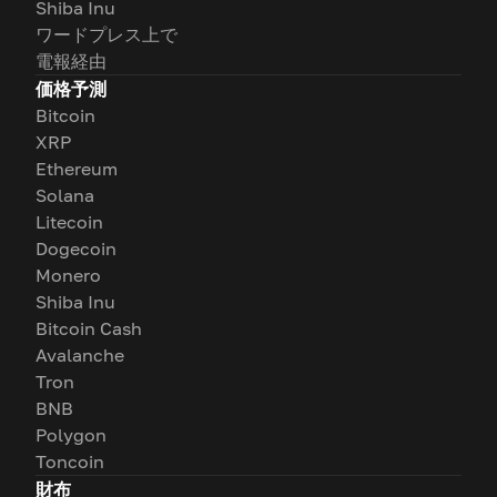
Shiba Inu
ワードプレス上で
電報経由
価格予測
Bitcoin
XRP
Ethereum
Solana
Litecoin
Dogecoin
Monero
Shiba Inu
Bitcoin Cash
Avalanche
Tron
BNB
Polygon
Toncoin
財布