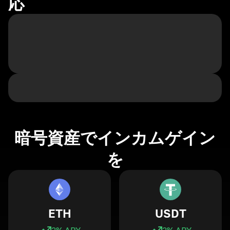
応
暗号資産でインカムゲイン
を
ETH
USDT
3
% APY
3
% APY