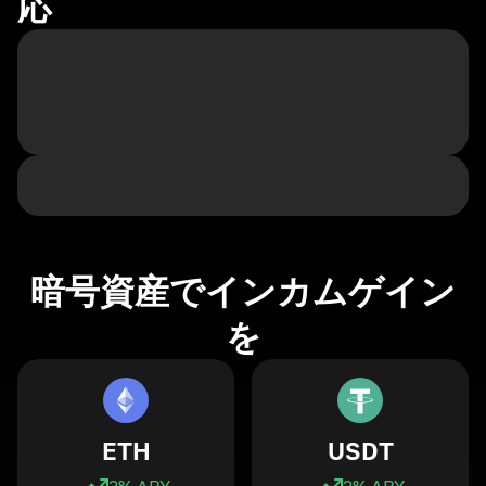
応
暗号資産でインカムゲイン
を
ETH
USDT
3
% APY
3
% APY