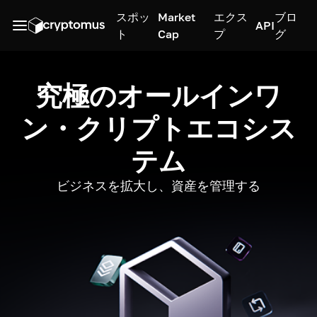
スポッ
Market
エクス
ブロ
API
ト
Cap
プ
グ
究極のオールインワ
ン・クリプトエコシス
テム
ビジネスを拡大し、資産を管理する