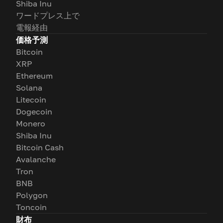
Shiba Inu
ワードプレス上で
電報経由
価格予測
Bitcoin
XRP
Ethereum
Solana
Litecoin
Dogecoin
Monero
Shiba Inu
Bitcoin Cash
Avalanche
Tron
BNB
Polygon
Toncoin
財布