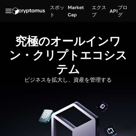
スポッ
Market
エクス
ブロ
API
ト
Cap
プ
グ
究極のオールインワ
ン・クリプトエコシス
テム
ビジネスを拡大し、資産を管理する