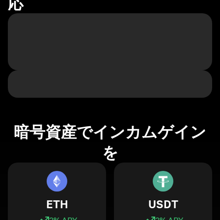
応
暗号資産でインカムゲイン
を
ETH
USDT
3
% APY
3
% APY