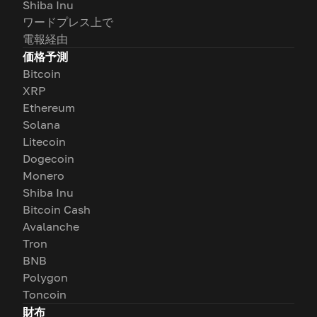
Shiba Inu
ワードプレス上で
電報経由
価格予測
Bitcoin
XRP
Ethereum
Solana
Litecoin
Dogecoin
Monero
Shiba Inu
Bitcoin Cash
Avalanche
Tron
BNB
Polygon
Toncoin
財布