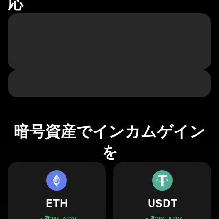
応
暗号資産でインカムゲイン
を
ETH
USDT
3
% APY
3
% APY