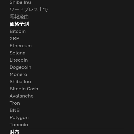
Shiba Inu
ワードプレス上で
電報経由
価格予測
Bitcoin
XRP
Ethereum
Solana
Litecoin
Dogecoin
Monero
Shiba Inu
Bitcoin Cash
Avalanche
Tron
BNB
Polygon
Toncoin
財布