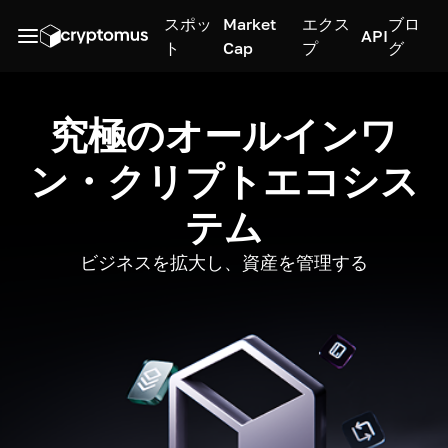
スポッ
Market
エクス
ブロ
API
ト
Cap
プ
グ
究極のオールインワ
ン・クリプトエコシス
テム
ビジネスを拡大し、資産を管理する