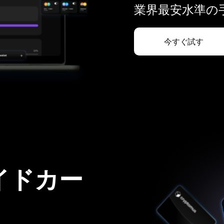
業界最安水準の手
今すぐ試す
イドカー