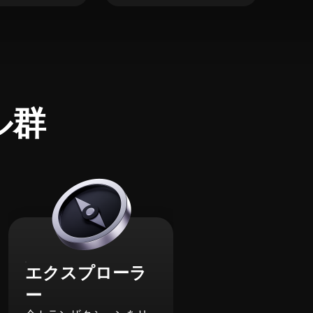
ル群
エクスプローラ
ー