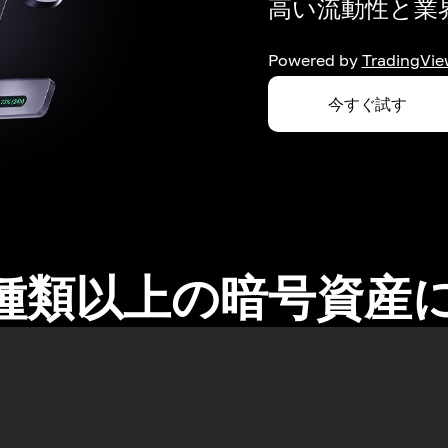
高い流動性と業界
Powered by
TradingVie
今すぐ試す
0種類以上の暗号資産