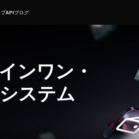
スプ
API
ブログ
インワン・
システム