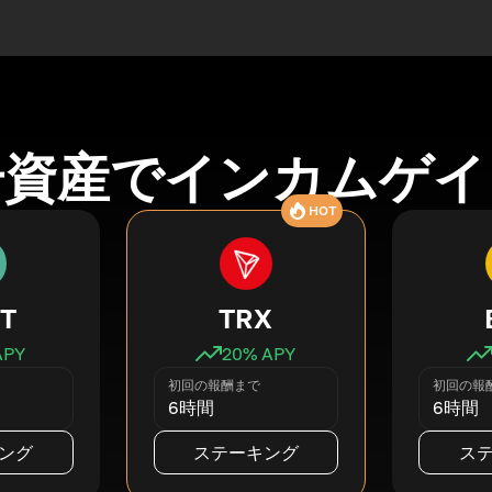
号資産でインカムゲイ
HOT
T
TRX
APY
20
% APY
初回の報酬まで
初回の報
6時間
6時間
ング
ステーキング
ス