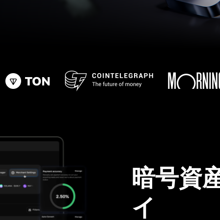
暗号資
イ