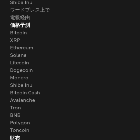
Shiba Inu
ワードプレス上で
電報経由
価格予測
Bitcoin
XRP
Ethereum
Solana
Litecoin
Dogecoin
Monero
Shiba Inu
Bitcoin Cash
Avalanche
Tron
BNB
Polygon
Toncoin
財布