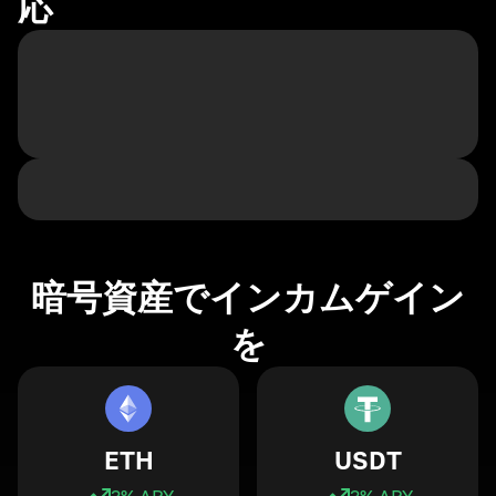
応
暗号資産でインカムゲイン
を
ETH
USDT
3
% APY
3
% APY