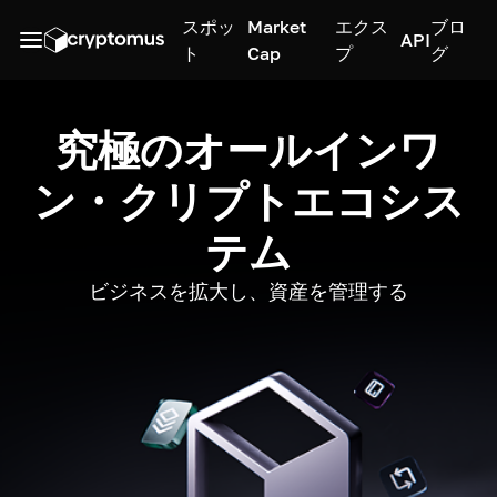
スポッ
Market
エクス
ブロ
API
ト
Cap
プ
グ
究極のオールインワ
ン・クリプトエコシス
テム
ビジネスを拡大し、資産を管理する