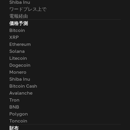
Shiba Inu
ワードプレス上で
電報経由
価格予測
Bitcoin
XRP
Ethereum
Solana
Litecoin
Dogecoin
Monero
Shiba Inu
Bitcoin Cash
Avalanche
Tron
BNB
Polygon
Toncoin
財布