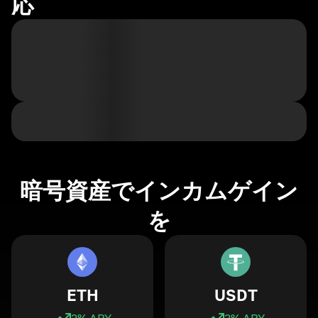
応
暗号資産でインカムゲイン
を
ETH
USDT
3
% APY
3
% APY