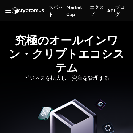
スポッ
Market
エクス
ブロ
API
ト
Cap
プ
グ
究極のオールインワ
ン・クリプトエコシス
テム
ビジネスを拡大し、資産を管理する