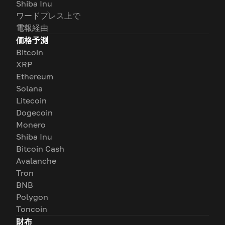
Shiba Inu
ワードプレス上で
電報経由
価格予測
Bitcoin
XRP
Ethereum
Solana
Litecoin
Dogecoin
Monero
Shiba Inu
Bitcoin Cash
Avalanche
Tron
BNB
Polygon
Toncoin
財布