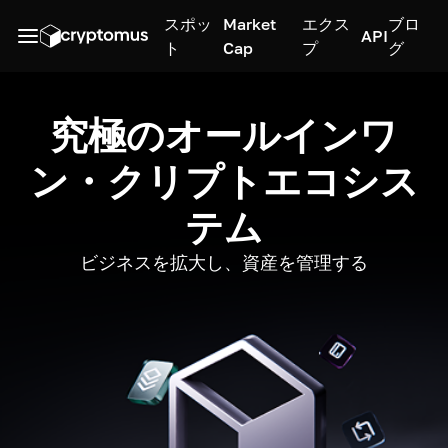
スポッ
Market
エクス
ブロ
API
ト
Cap
プ
グ
究極のオールインワ
ン・クリプトエコシス
テム
ビジネスを拡大し、資産を管理する