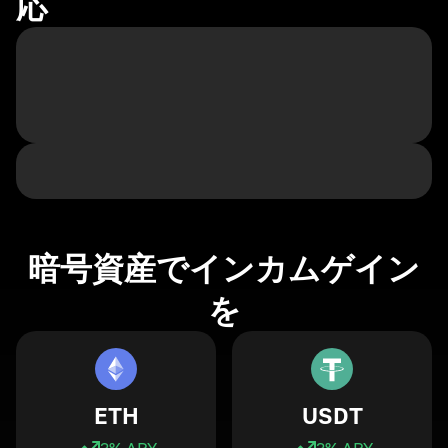
応
暗号資産でインカムゲイン
を
ETH
USDT
3
% APY
3
% APY