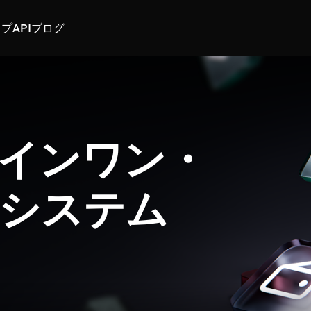
スプ
API
ブログ
インワン・
システム