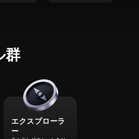
ル群
エクスプローラ
ー