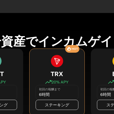
号資産でインカムゲイ
HOT
T
TRX
APY
20
% APY
初回の報酬まで
初回の報
6時間
6時間
ング
ステーキング
ス