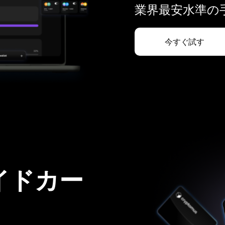
業界最安水準の手
今すぐ試す
イドカー