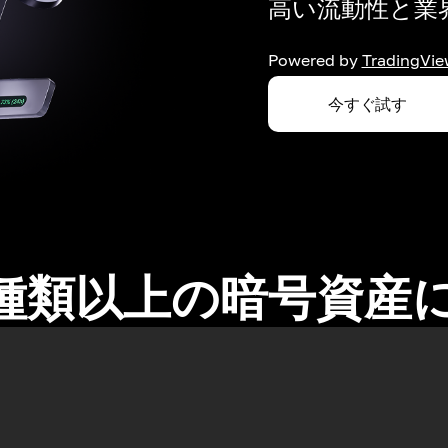
高い流動性と業界
Powered by
TradingVie
今すぐ試す
0種類以上の暗号資産