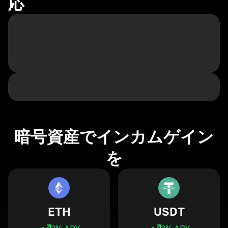
応
暗号資産でインカムゲイン
を
ETH
USDT
3
% APY
3
% APY