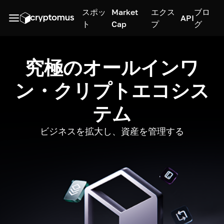
スポッ
Market
エクス
ブロ
API
ト
Cap
プ
グ
究極のオールインワ
ン・クリプトエコシス
テム
ビジネスを拡大し、資産を管理する