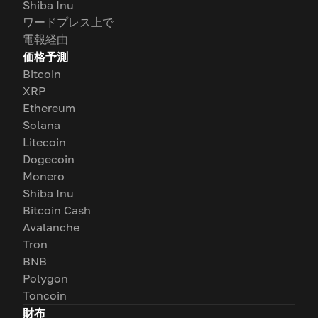
Shiba Inu
ワードプレス上で
電報経由
価格予測
Bitcoin
XRP
Ethereum
Solana
Litecoin
Dogecoin
Monero
Shiba Inu
Bitcoin Cash
Avalanche
Tron
BNB
Polygon
Toncoin
財布