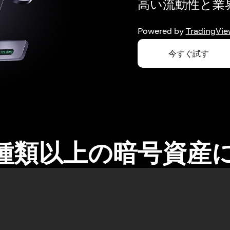
高い流動性と業界
Powered by
TradingVie
今すぐ試す
0種類以上の暗号資産