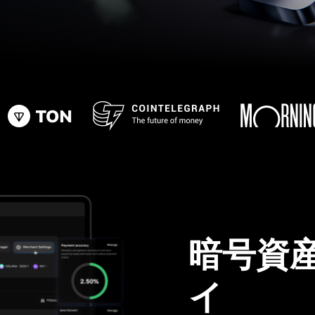
暗号資
イ