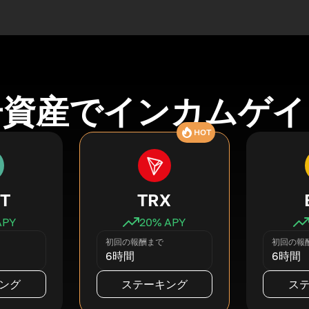
号資産でインカムゲイ
HOT
T
TRX
APY
20
% APY
初回の報酬まで
初回の報
6時間
6時間
ング
ステーキング
ス