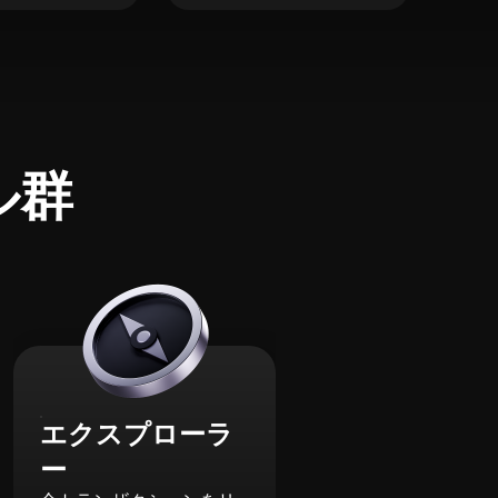
ル群
エクスプローラ
ー