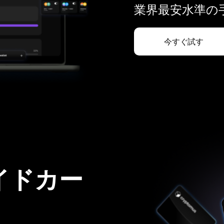
業界最安水準の手
今すぐ試す
イドカー