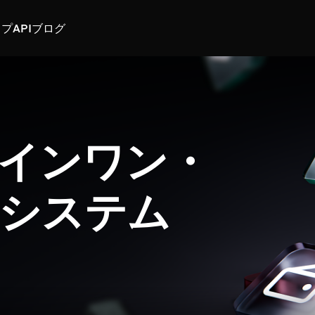
スプ
API
ブログ
インワン・
システム