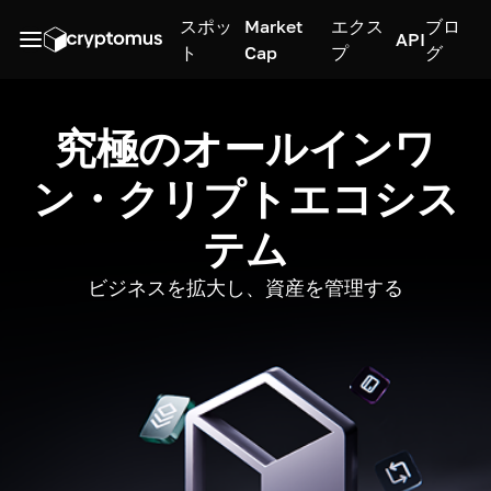
スポッ
Market
エクス
ブロ
API
ト
Cap
プ
グ
究極のオールインワ
ン・クリプトエコシス
テム
ビジネスを拡大し、資産を管理する