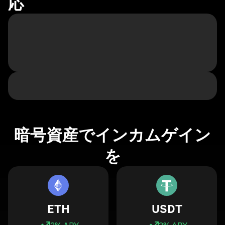
応
暗号資産でインカムゲイン
を
ETH
USDT
3
% APY
3
% APY