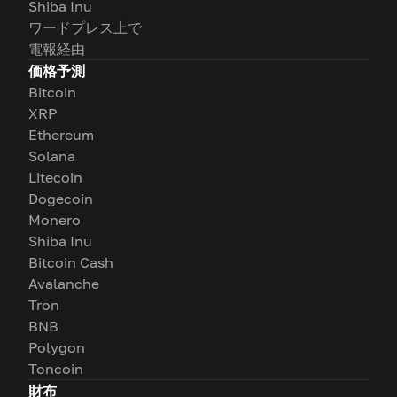
Shiba Inu
ワードプレス上で
電報経由
価格予測
Bitcoin
XRP
Ethereum
Solana
Litecoin
Dogecoin
Monero
Shiba Inu
Bitcoin Cash
Avalanche
Tron
BNB
Polygon
Toncoin
財布