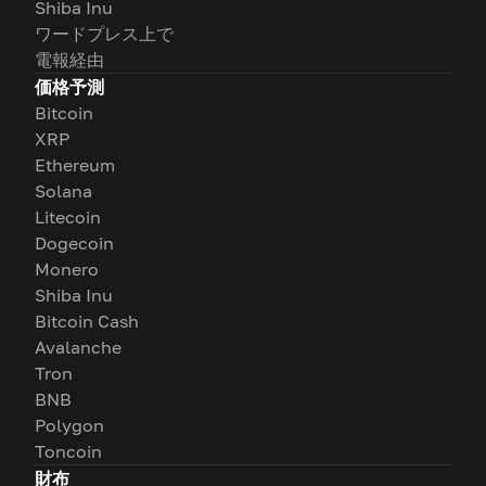
Shiba Inu
ワードプレス上で
電報経由
価格予測
Bitcoin
XRP
Ethereum
Solana
Litecoin
Dogecoin
Monero
Shiba Inu
Bitcoin Cash
Avalanche
Tron
BNB
Polygon
Toncoin
財布