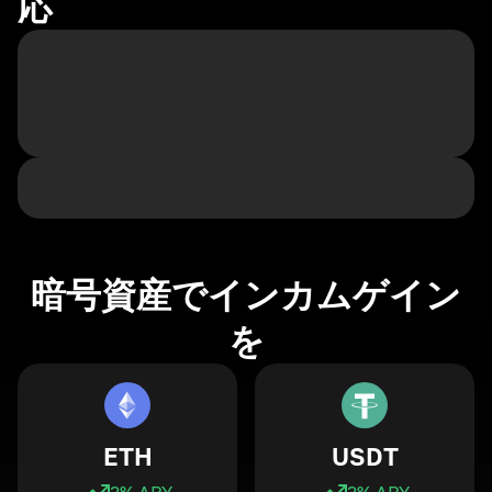
応
暗号資産でインカムゲイン
を
ETH
USDT
3
% APY
3
% APY