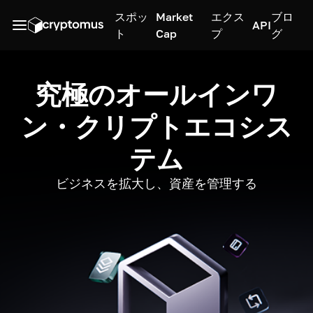
スポッ
Market
エクス
ブロ
API
ト
Cap
プ
グ
究極のオールインワ
ン・クリプトエコシス
テム
ビジネスを拡大し、資産を管理する