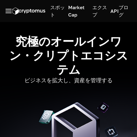
スポッ
Market
エクス
ブロ
API
ト
Cap
プ
グ
究極のオールインワ
ン・クリプトエコシス
テム
ビジネスを拡大し、資産を管理する