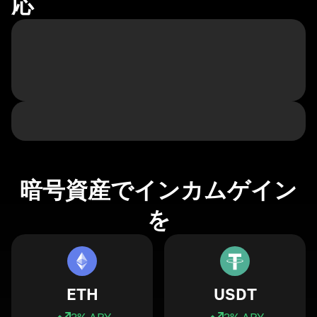
応
暗号資産でインカムゲイン
を
ETH
USDT
3
% APY
3
% APY