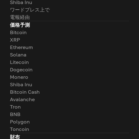
Shiba Inu
ワードプレス上で
電報経由
価格予測
Bitcoin
XRP
Ethereum
Solana
Litecoin
Dogecoin
Monero
Shiba Inu
Bitcoin Cash
Avalanche
Tron
BNB
Polygon
Toncoin
財布