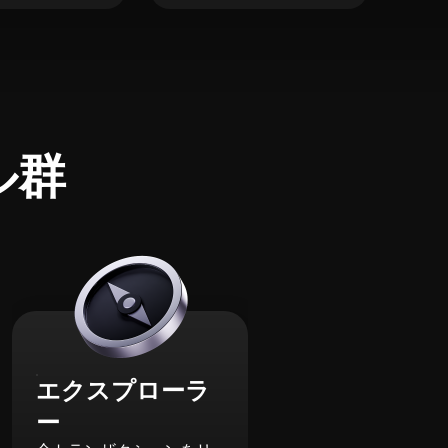
ル群
エクスプローラ
ー