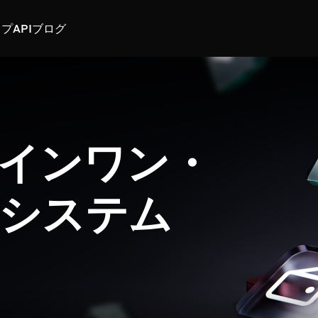
スプ
API
ブログ
インワン・
システム