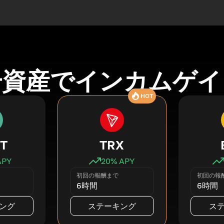
号資産でインカムゲイ
HOT
T
TRX
APY
20
% APY
初回の報酬まで
初回の報
6時間
6時間
ング
ステーキング
ス