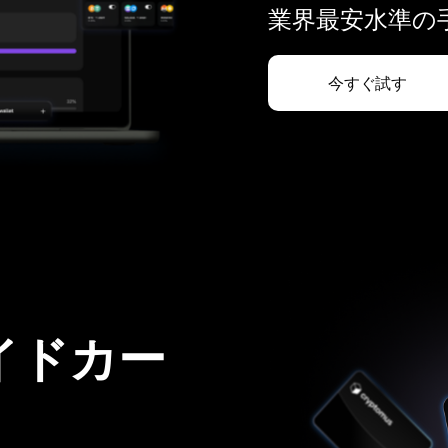
業界最安水準の手
今すぐ試す
イドカー