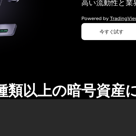
高い流動性と業界
Powered by
TradingVie
今すぐ試す
0種類以上の暗号資産