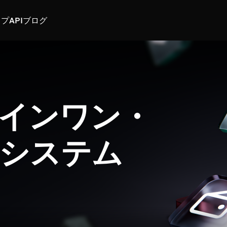
スプ
API
ブログ
インワン・
システム