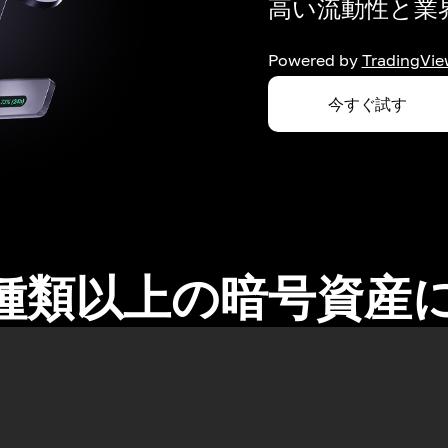
高い流動性と業界
Powered by
TradingVie
今すぐ試す
0種類以上の暗号資産