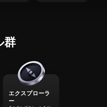
ル群
エクスプローラ
ー