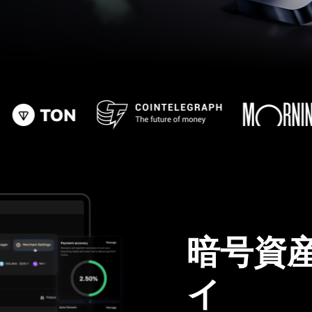
暗号資
イ