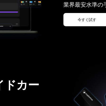
業界最安水準の手
今すぐ試す
イドカー