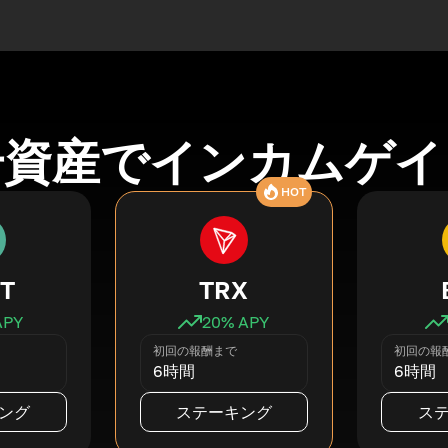
号資産でインカムゲイ
HOT
T
TRX
APY
20
% APY
初回の報酬まで
初回の報
6時間
6時間
ング
ステーキング
ス