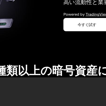
高い流動性と業界
Powered by
TradingVie
今すぐ試す
0種類以上の暗号資産