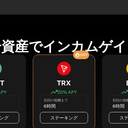
号資産でインカムゲイ
HOT
T
TRX
APY
20
% APY
初回の報酬まで
初回の報
6時間
6時間
ング
ステーキング
ス