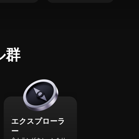
ル群
エクスプローラ
ー