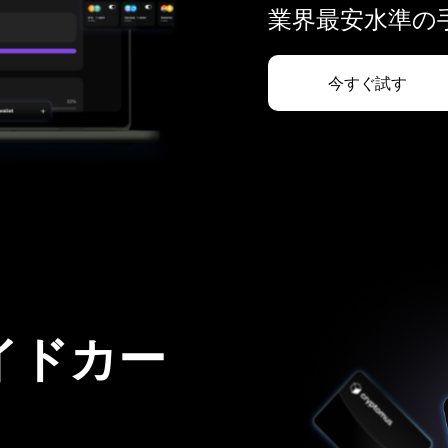
業界最安水準の手
今すぐ試す
イドカー