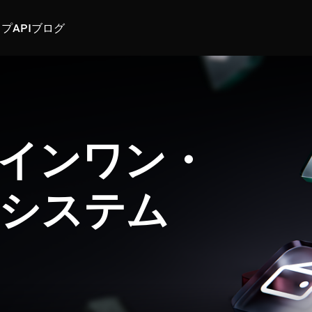
スプ
API
ブログ
インワン・
システム