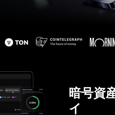
暗号資
イ