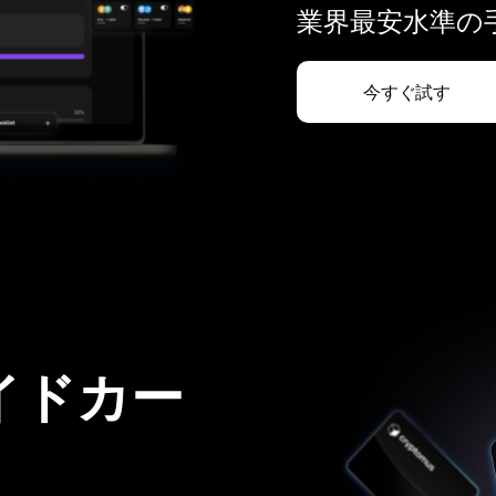
業界最安水準の手
今すぐ試す
イドカー