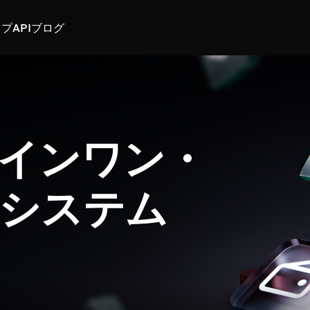
スプ
API
ブログ
インワン・
システム