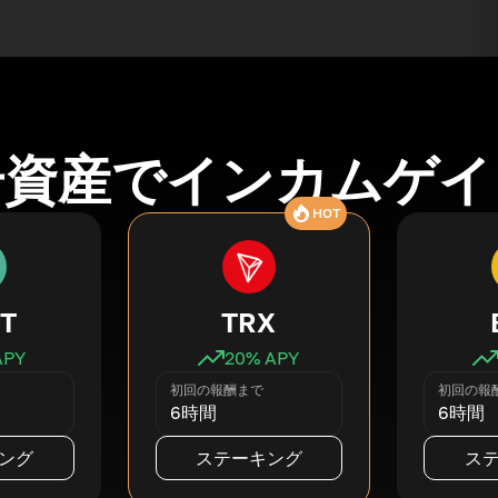
号資産でインカムゲイ
HOT
T
TRX
APY
20
% APY
初回の報酬まで
初回の報
6時間
6時間
ング
ステーキング
ス