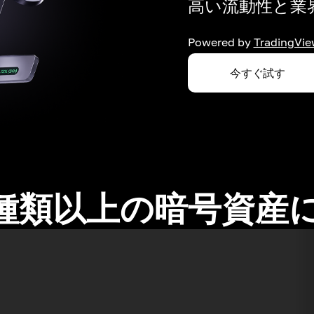
高い流動性と業界
Powered by
TradingVie
今すぐ試す
0種類以上の暗号資産