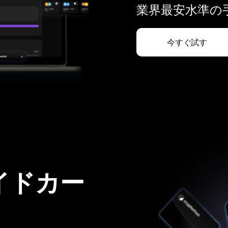
業界最安水準の手
今すぐ試す
イドカー