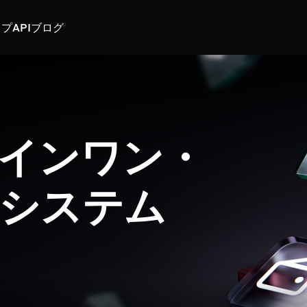
スプ
API
ブログ
インワン・
システム