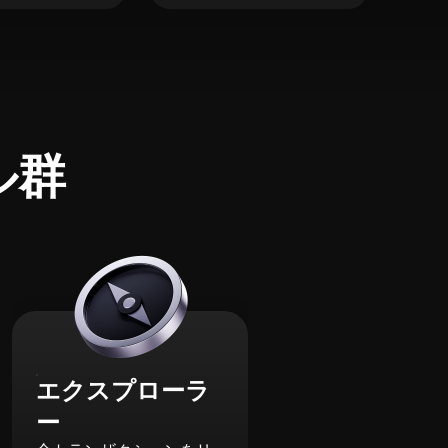
ル群
エクスプローラ
ー