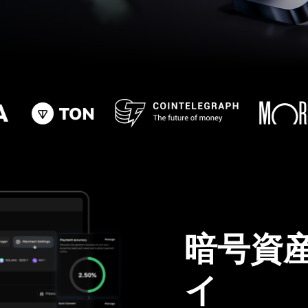
暗号資
イ