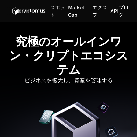
スポッ
Market
エクス
ブロ
API
ト
Cap
プ
グ
究極のオールインワ
ン・クリプトエコシス
テム
ビジネスを拡大し、資産を管理する