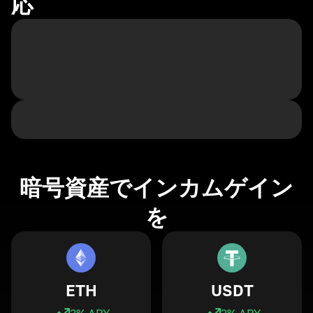
応
暗号資産でインカムゲイン
を
ETH
USDT
3
% APY
3
% APY