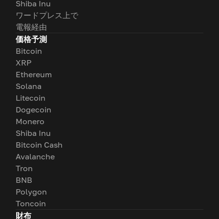
Shiba Inu
ワードプレス上で
電報経由
価格予測
Bitcoin
XRP
Ethereum
Solana
Litecoin
Dogecoin
Monero
Shiba Inu
Bitcoin Cash
Avalanche
Tron
BNB
Polygon
Toncoin
財布