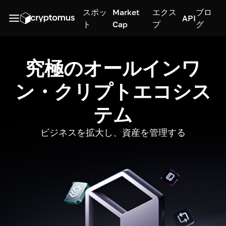
スポッ
Market
エクス
ブロ
API
ト
Cap
プ
グ
究極のオールインワ
ン・クリプトエコシス
テム
ビジネスを拡大し、資産を管理する