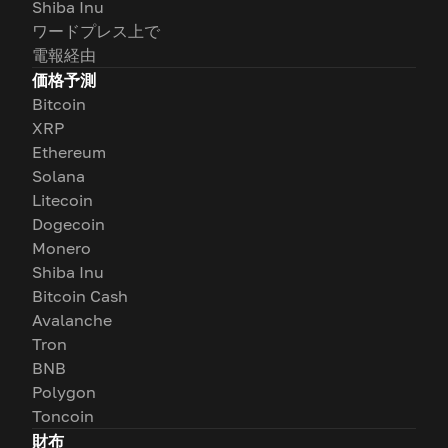
Shiba Inu
ワードプレス上で
電報経由
価格予測
Bitcoin
XRP
Ethereum
Solana
Litecoin
Dogecoin
Monero
Shiba Inu
Bitcoin Cash
Avalanche
Tron
BNB
Polygon
Toncoin
財布