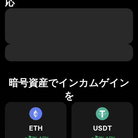
応
暗号資産でインカムゲイン
を
ETH
USDT
3
% APY
3
% APY