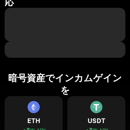
応
暗号資産でインカムゲイン
を
ETH
USDT
3
% APY
3
% APY