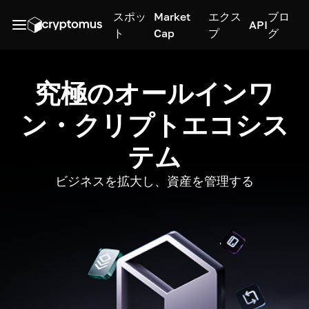
スポッ
Market
エクス
ブロ
API
ト
Cap
プ
グ
究極のオールインワ
ン・クリプトエコシス
テム
ビジネスを拡大し、資産を管理する