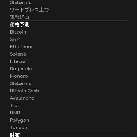
Shiba Inu
ワードプレス上で
電報経由
価格予測
Bitcoin
XRP
Ethereum
Solana
Litecoin
Dogecoin
Monero
Shiba Inu
Bitcoin Cash
Avalanche
Tron
BNB
Polygon
Toncoin
財布