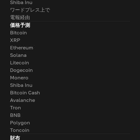
Shiba Inu
ワードプレス上で
電報経由
価格予測
Bitcoin
XRP
Ethereum
Solana
Litecoin
Dogecoin
Monero
Shiba Inu
Bitcoin Cash
Avalanche
Tron
BNB
Polygon
Toncoin
財布