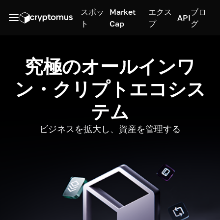
スポッ
Market
エクス
ブロ
API
ト
Cap
プ
グ
究極のオールインワ
ン・クリプトエコシス
テム
ビジネスを拡大し、資産を管理する