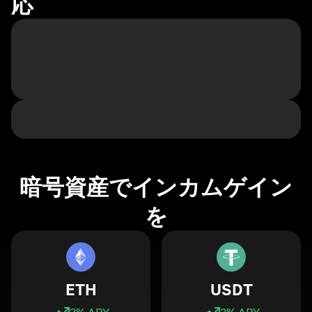
応
暗号資産でインカムゲイン
を
ETH
USDT
3
% APY
3
% APY