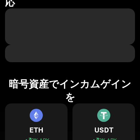
応
暗号資産でインカムゲイン
を
ETH
USDT
3
% APY
3
% APY