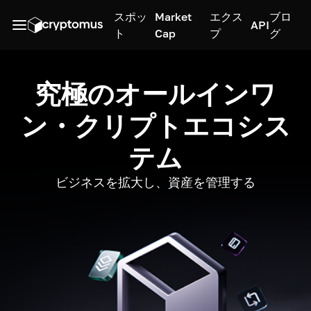
スポッ
Market
エクス
ブロ
API
ト
Cap
プ
グ
究極のオールインワ
ン・クリプトエコシス
テム
ビジネスを拡大し、資産を管理する