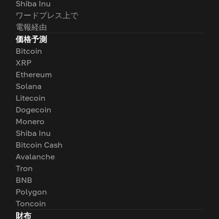
Shiba Inu
ワードプレス上で
電報経由
価格予測
Bitcoin
XRP
Ethereum
Solana
Litecoin
Dogecoin
Monero
Shiba Inu
Bitcoin Cash
Avalanche
Tron
BNB
Polygon
Toncoin
財布