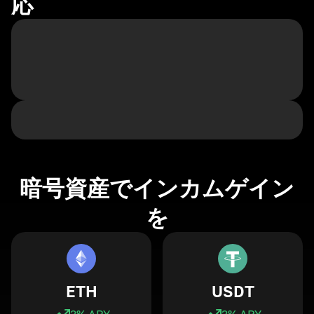
応
暗号資産でインカムゲイン
を
ETH
USDT
3
% APY
3
% APY