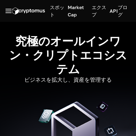
スポッ
Market
エクス
ブロ
API
ト
Cap
プ
グ
究極のオールインワ
ン・クリプトエコシス
テム
ビジネスを拡大し、資産を管理する