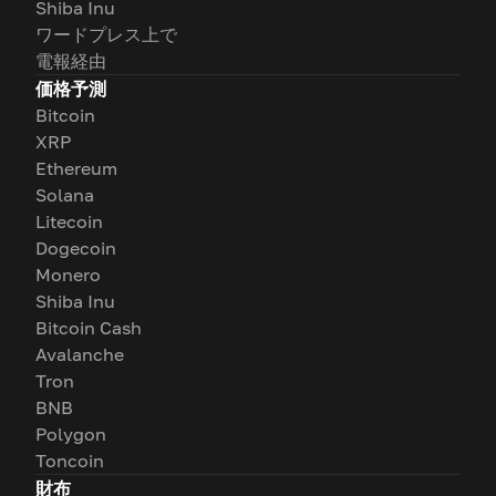
Shiba Inu
ワードプレス上で
電報経由
価格予測
Bitcoin
XRP
Ethereum
Solana
Litecoin
Dogecoin
Monero
Shiba Inu
Bitcoin Cash
Avalanche
Tron
BNB
Polygon
Toncoin
財布