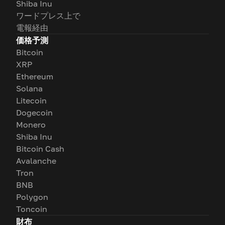
Shiba Inu
ワードプレス上で
電報経由
価格予測
Bitcoin
XRP
Ethereum
Solana
Litecoin
Dogecoin
Monero
Shiba Inu
Bitcoin Cash
Avalanche
Tron
BNB
Polygon
Toncoin
財布