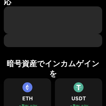
応
暗号資産でインカムゲイン
を
ETH
USDT
3
% APY
3
% APY