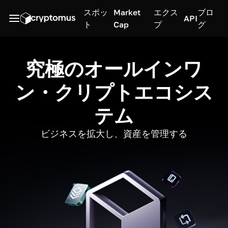
スポッ
Market
エクス
ブロ
API
ト
Cap
プ
グ
究極のオールインワ
ン・クリプトエコシス
テム
ビジネスを拡大し、資産を管理する