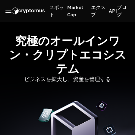
スポッ
Market
エクス
ブロ
API
ト
Cap
プ
グ
究極のオールインワ
ン・クリプトエコシス
テム
ビジネスを拡大し、資産を管理する