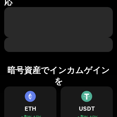
応
暗号資産でインカムゲイン
を
ETH
USDT
3
% APY
3
% APY