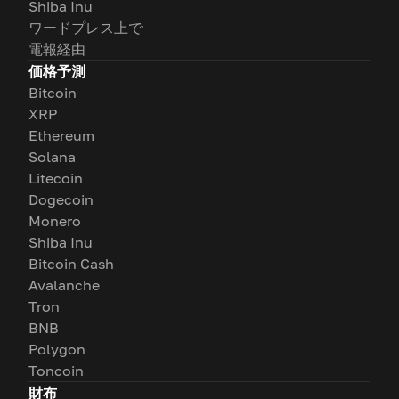
Shiba Inu
ワードプレス上で
電報経由
価格予測
Bitcoin
XRP
Ethereum
Solana
Litecoin
Dogecoin
Monero
Shiba Inu
Bitcoin Cash
Avalanche
Tron
BNB
Polygon
Toncoin
財布