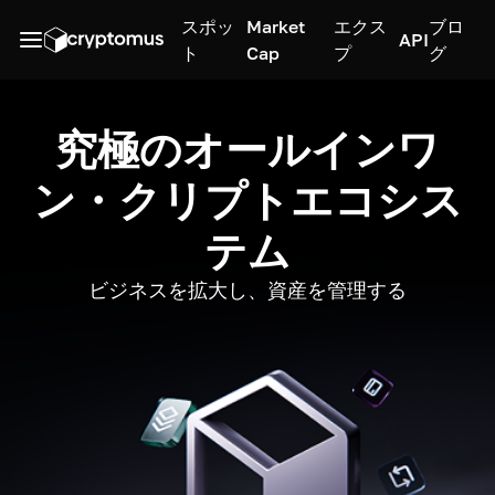
スポッ
Market
エクス
ブロ
API
ト
Cap
プ
グ
究極のオールインワ
ン・クリプトエコシス
テム
ビジネスを拡大し、資産を管理する