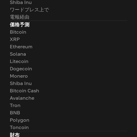
Shiba Inu
ワードプレス上で
電報経由
価格予測
Bitcoin
XRP
Ethereum
Solana
Litecoin
Dogecoin
Monero
Shiba Inu
Bitcoin Cash
Avalanche
Tron
BNB
Polygon
Toncoin
財布