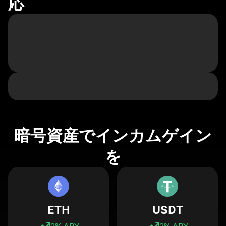
応
暗号資産でインカムゲイン
を
ETH
USDT
3
% APY
3
% APY