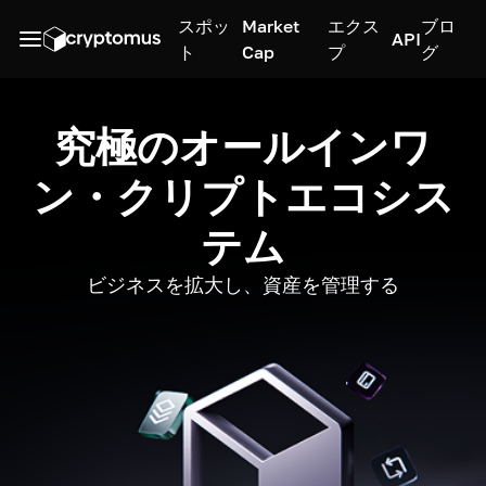
スポッ
Market
エクス
ブロ
API
ト
Cap
プ
グ
究極のオールインワ
ン・クリプトエコシス
テム
ビジネスを拡大し、資産を管理する