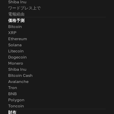
Shiba Inu
ワードプレス上で
電報経由
価格予測
Bitcoin
XRP
Ethereum
Solana
Litecoin
Dogecoin
Monero
Shiba Inu
Bitcoin Cash
Avalanche
Tron
BNB
Polygon
Toncoin
財布