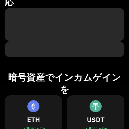
応
暗号資産でインカムゲイン
を
ETH
USDT
3
% APY
3
% APY