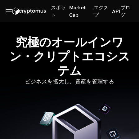
スポッ
Market
エクス
ブロ
API
ト
Cap
プ
グ
究極のオールインワ
ン・クリプトエコシス
テム
ビジネスを拡大し、資産を管理する