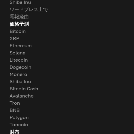
Shiba Inu
ワードプレス上で
電報経由
価格予測
Bitcoin
XRP
Ethereum
Solana
Litecoin
Dogecoin
Monero
Shiba Inu
Bitcoin Cash
Avalanche
Tron
BNB
Polygon
Toncoin
財布