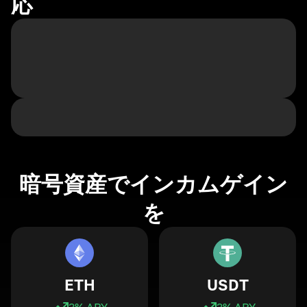
応
暗号資産でインカムゲイン
を
ETH
USDT
3
% APY
3
% APY