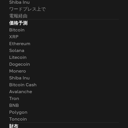
Shiba Inu
ワードプレス上で
電報経由
価格予測
Bitcoin
XRP
Ethereum
Solana
Litecoin
Dogecoin
Monero
Shiba Inu
Bitcoin Cash
Avalanche
Tron
BNB
Polygon
Toncoin
財布