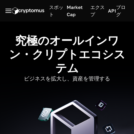
スポッ
Market
エクス
ブロ
API
ト
Cap
プ
グ
究極のオールインワ
ン・クリプトエコシス
テム
ビジネスを拡大し、資産を管理する