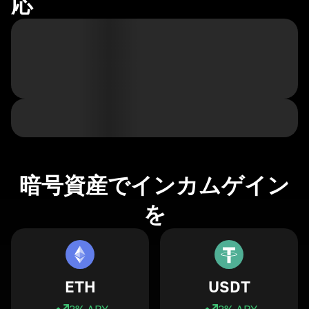
応
暗号資産でインカムゲイン
を
ETH
USDT
3
% APY
3
% APY