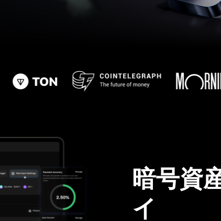
暗号資
イ