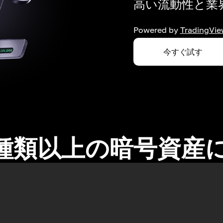
高い流動性と業界
Powered by
TradingVie
今すぐ試す
0種類以上の暗号資産