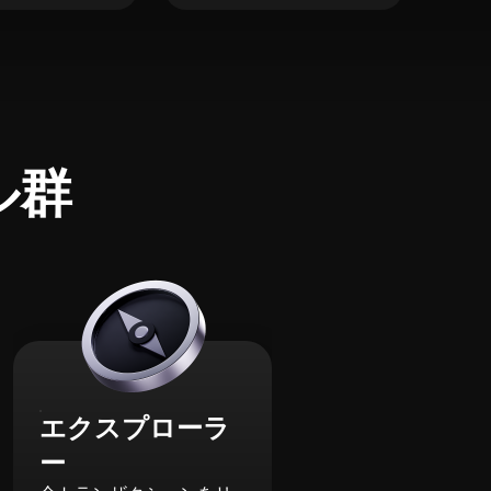
ル群
エクスプローラ
ー