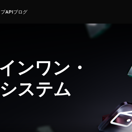
スプ
API
ブログ
インワン・
システム