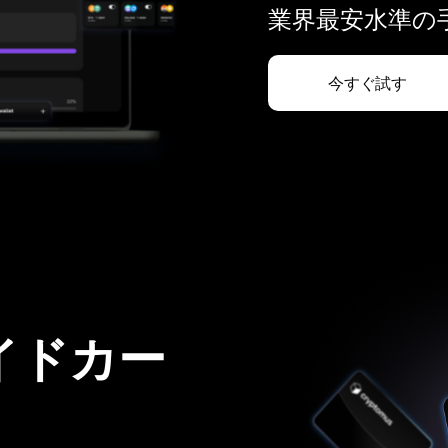
業界最安水準の手
今すぐ試す
イドカー