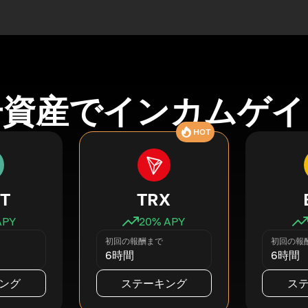
号資産でインカムゲイ
HOT
T
TRX
APY
20
% APY
初回の報酬まで
初回の報
6時間
6時間
ング
ステーキング
ス