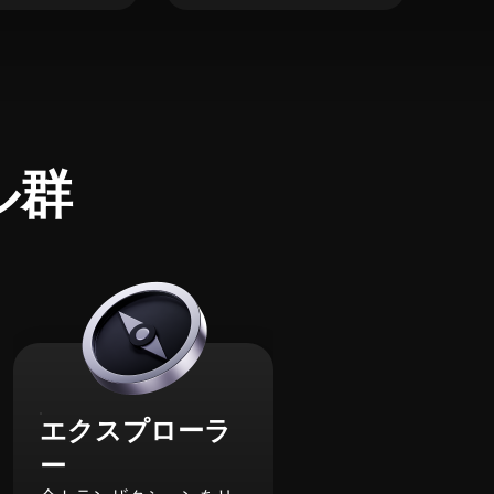
ル群
エクスプローラ
ー