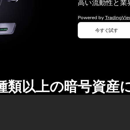
高い流動性と業界
Powered by
TradingVie
今すぐ試す
0種類以上の暗号資産