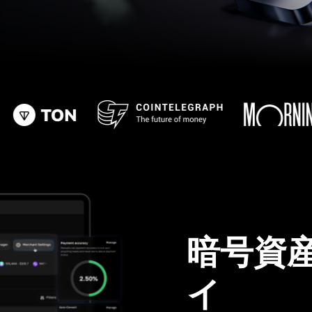
暗号資
イ