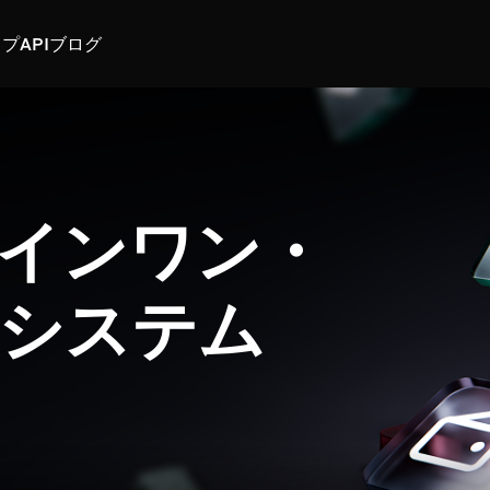
スプ
API
ブログ
インワン・
システム