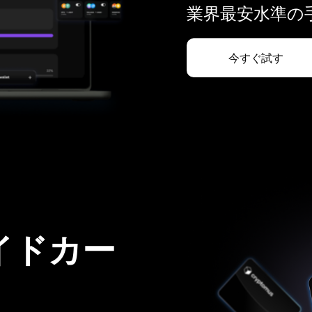
業界最安水準の手
今すぐ試す
イドカー