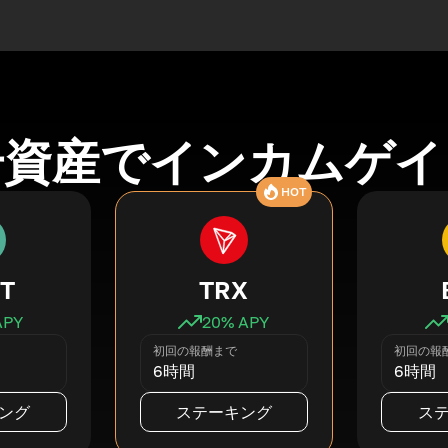
号資産でインカムゲイ
HOT
T
TRX
APY
20
% APY
初回の報酬まで
初回の報
6時間
6時間
ング
ステーキング
ス