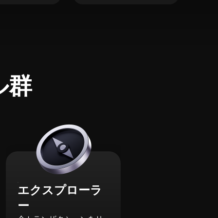
ル群
エクスプローラ
ー