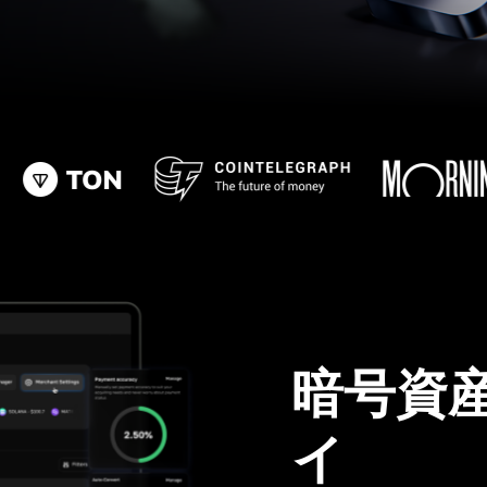
暗号資
イ