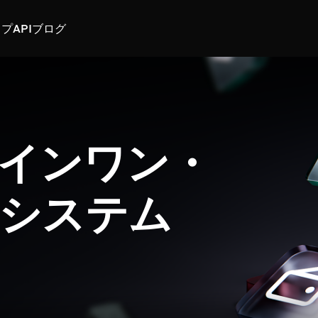
スプ
API
ブログ
インワン・
システム