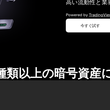
高い流動性と業界
Powered by
TradingVie
今すぐ試す
0種類以上の暗号資産