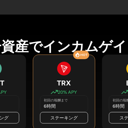
号資産でインカムゲイ
HOT
T
TRX
APY
20
% APY
初回の報酬まで
初回の報
6時間
6時間
ング
ステーキング
ス