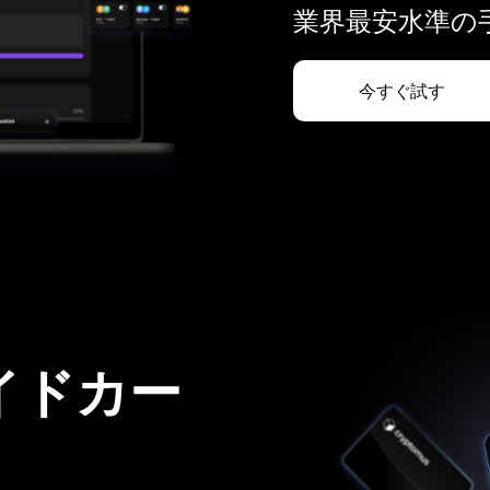
業界最安水準の手
今すぐ試す
イドカー