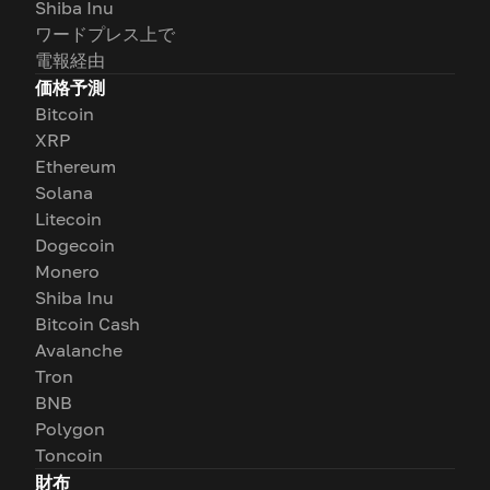
Shiba Inu
ワードプレス上で
電報経由
価格予測
Bitcoin
XRP
Ethereum
Solana
Litecoin
Dogecoin
Monero
Shiba Inu
Bitcoin Cash
Avalanche
Tron
BNB
Polygon
Toncoin
財布