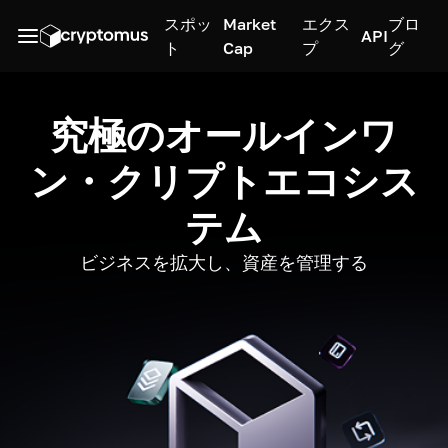
スポッ
Market
エクス
ブロ
API
ト
Cap
プ
グ
究極のオールインワ
ン・クリプトエコシス
テム
ビジネスを拡大し、資産を管理する