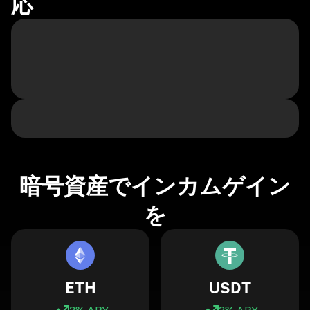
応
暗号資産でインカムゲイン
を
ETH
USDT
3
% APY
3
% APY