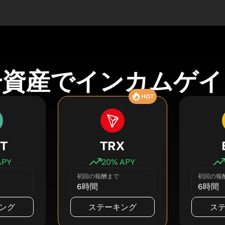
号資産でインカムゲイ
HOT
T
TRX
APY
20
% APY
初回の報酬まで
初回の報
6時間
6時間
ング
ステーキング
ス