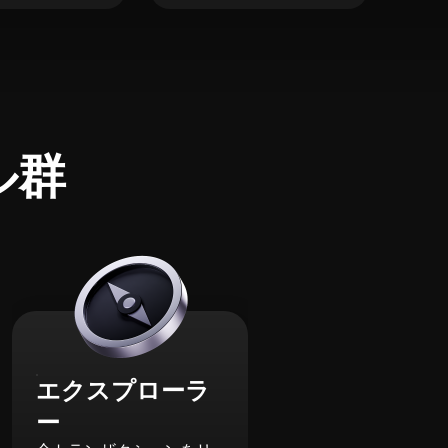
ル群
エクスプローラ
ー