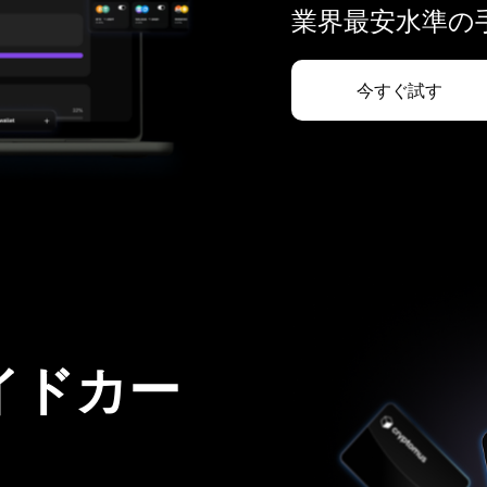
業界最安水準の手
今すぐ試す
イドカー