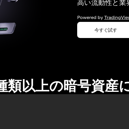
高い流動性と業界
Powered by
TradingVie
今すぐ試す
0種類以上の暗号資産