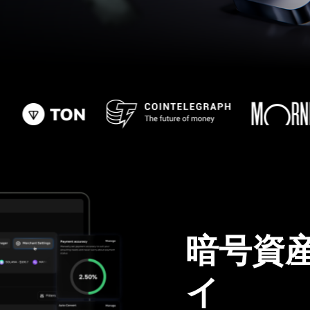
暗号資
イ