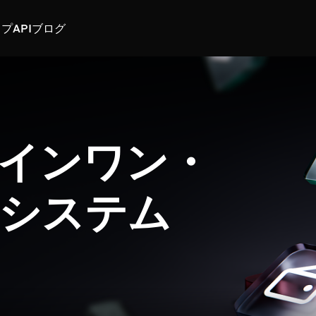
スプ
API
ブログ
インワン・
システム