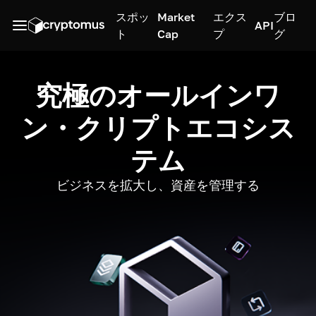
スポッ
Market
エクス
ブロ
API
ト
Cap
プ
グ
究極のオールインワ
ン・クリプトエコシス
テム
ビジネスを拡大し、資産を管理する