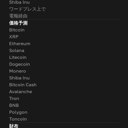
Shiba Inu
ワードプレス上で
電報経由
価格予測
Bitcoin
XRP
Ethereum
Solana
Litecoin
Dogecoin
Monero
Shiba Inu
Bitcoin Cash
Avalanche
Tron
BNB
Polygon
Toncoin
財布