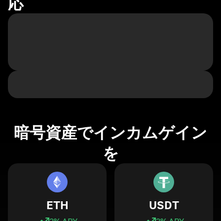
応
暗号資産でインカムゲイン
を
ETH
USDT
3
% APY
3
% APY