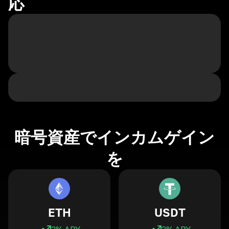
応
暗号資産でインカムゲイン
を
ETH
USDT
3
% APY
3
% APY