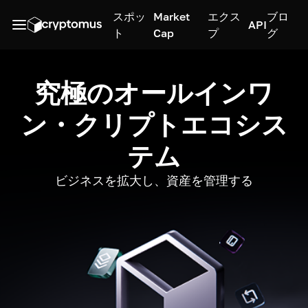
スポッ
Market
エクス
ブロ
API
ト
Cap
プ
グ
究極のオールインワ
ン・クリプトエコシス
テム
ビジネスを拡大し、資産を管理する