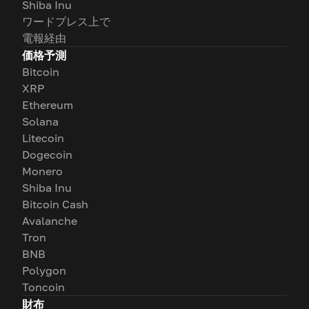
Shiba Inu
ワードプレス上で
電報経由
価格予測
Bitcoin
XRP
Ethereum
Solana
Litecoin
Dogecoin
Monero
Shiba Inu
Bitcoin Cash
Avalanche
Tron
BNB
Polygon
Toncoin
財布