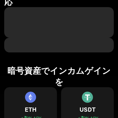
応
暗号資産でインカムゲイン
を
ETH
USDT
3
% APY
3
% APY