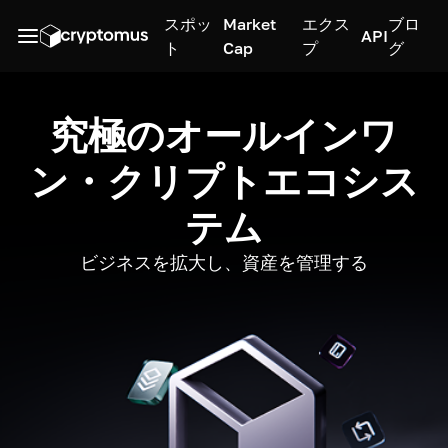
スポッ
Market
エクス
ブロ
API
ト
Cap
プ
グ
究極のオールインワ
ン・クリプトエコシス
テム
ビジネスを拡大し、資産を管理する