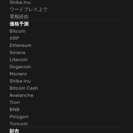
Shiba Inu
ワードプレス上で
電報経由
価格予測
Bitcoin
XRP
Ethereum
Solana
Litecoin
Dogecoin
Monero
Shiba Inu
Bitcoin Cash
Avalanche
Tron
BNB
Polygon
Toncoin
財布