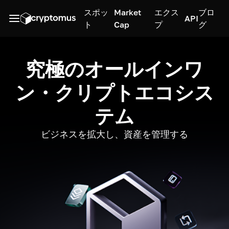
スポッ
Market
エクス
ブロ
API
ト
Cap
プ
グ
究極のオールインワ
ン・クリプトエコシス
テム
ビジネスを拡大し、資産を管理する