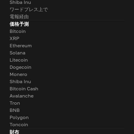
Shiba Inu
ワードプレス上で
電報経由
価格予測
Bitcoin
XRP
Ethereum
Solana
Litecoin
Dogecoin
Monero
Shiba Inu
Bitcoin Cash
Avalanche
Tron
BNB
Polygon
Toncoin
財布