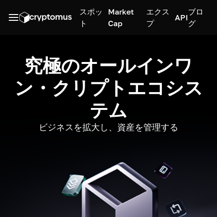
スポッ
Market
エクス
ブロ
API
ト
Cap
プ
グ
究極のオールインワ
ン・クリプトエコシス
テム
ビジネスを拡大し、資産を管理する