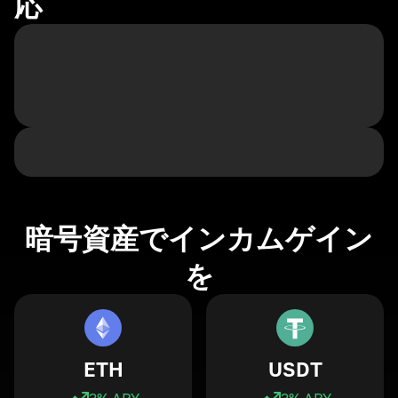
応
暗号資産でインカムゲイン
を
ETH
USDT
3
% APY
3
% APY