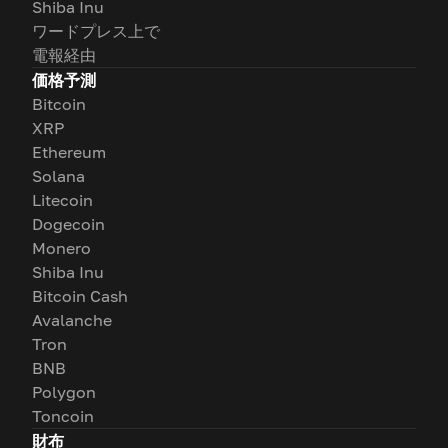
Shiba Inu
ワードプレス上で
電報経由
価格予測
Bitcoin
XRP
Ethereum
Solana
Litecoin
Dogecoin
Monero
Shiba Inu
Bitcoin Cash
Avalanche
Tron
BNB
Polygon
Toncoin
財布