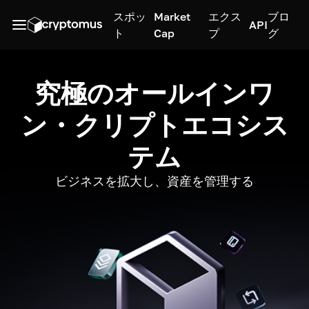
スポッ
Market
エクス
ブロ
API
ト
Cap
プ
グ
究極のオールインワ
ン・クリプトエコシス
テム
ビジネスを拡大し、資産を管理する