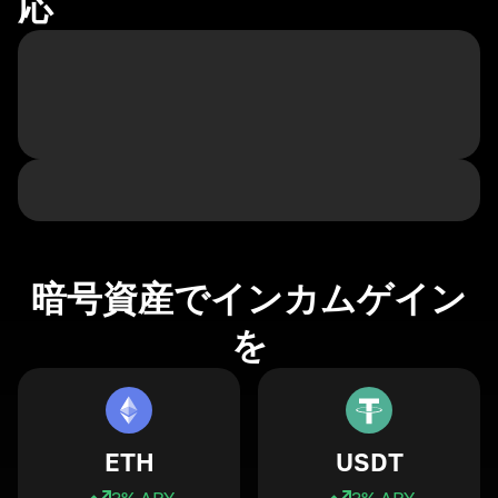
応
暗号資産でインカムゲイン
を
ETH
USDT
3
% APY
3
% APY