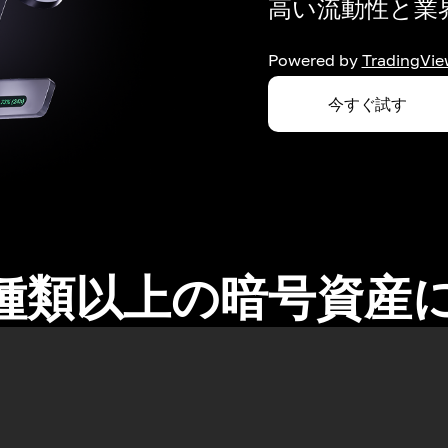
高い流動性と業界
Powered by
TradingVie
今すぐ試す
0種類以上の暗号資産