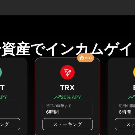
号資産でインカムゲイ
HOT
T
TRX
APY
20
% APY
初回の報酬まで
初回の報
6時間
6時間
ング
ステーキング
ス