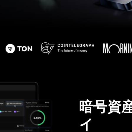
暗号資
イ