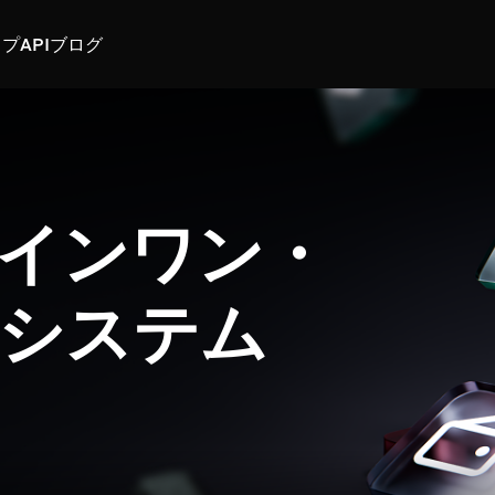
スプ
API
ブログ
インワン・
システム