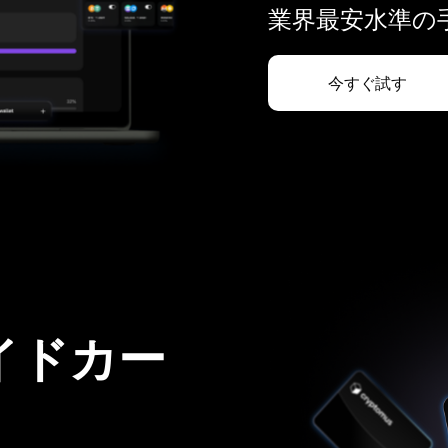
業界最安水準の手
今すぐ試す
イドカー