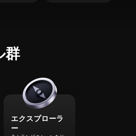
ル群
エクスプローラ
ー