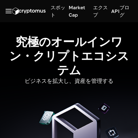
スポッ
Market
エクス
ブロ
API
ト
Cap
プ
グ
究極のオールインワ
ン・クリプトエコシス
テム
ビジネスを拡大し、資産を管理する