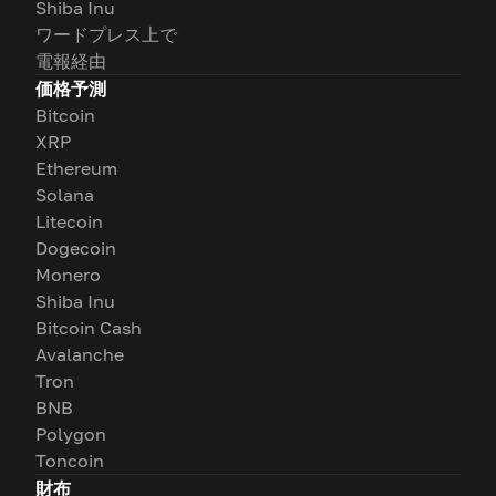
Shiba Inu
ワードプレス上で
電報経由
価格予測
Bitcoin
XRP
Ethereum
Solana
Litecoin
Dogecoin
Monero
Shiba Inu
Bitcoin Cash
Avalanche
Tron
BNB
Polygon
Toncoin
財布