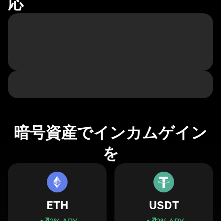
応
暗号資産でインカムゲイン
を
ETH
USDT
3
% APY
3
% APY